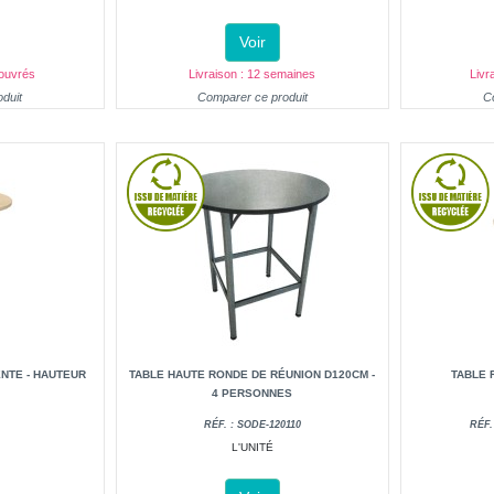
Voir
 ouvrés
Livraison : 12 semaines
Livr
duit
Comparer ce produit
C
NTE - HAUTEUR
TABLE HAUTE RONDE DE RÉUNION D120CM -
TABLE 
4 PERSONNES
RÉF. : SODE-120110
RÉF.
L'UNITÉ