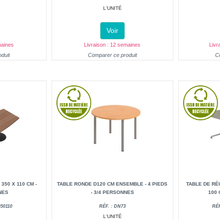
L'UNITÉ
Voir
maines
Livraison : 12 semaines
Livr
duit
Comparer ce produit
C
350 X 110 CM -
TABLE RONDE D120 CM ENSEMBLE - 4 PIEDS
TABLE DE RÉ
NES
- 3/4 PERSONNES
100 
50110
RÉF. : DN73
RÉF
L'UNITÉ