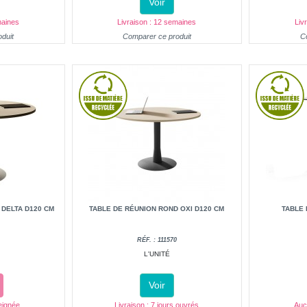
Voir
maines
Livraison : 12 semaines
Liv
duit
Comparer ce produit
C
 DELTA D120 CM
TABLE DE RÉUNION ROND OXI D120 CM
TABLE 
1
RÉF. : 111570
L'UNITÉ
Voir
eignée
Livraison : 7 jours ouvrés
Auc