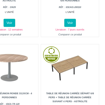
ASTROLITE
6/8 PERSONNES
RÉF. : DN29
RÉF. : IDEA01-200110
L'UNITÉ
L'UNITÉ
Voir
Voir
raison : 12 semaines
Livraison : 7 jours ouvrés
omparer ce produit
Comparer ce produit
RÉUNION RONDE D120CM - 4
TABLE DE RÉUNION CARRÉE DÉPART 6/8
PERSONNES
PERS + TABLE DE RÉUNION CARRÉE
SUIVANT 4 PERS - ASTROLITE
RÉF. : IDEA-TR-120