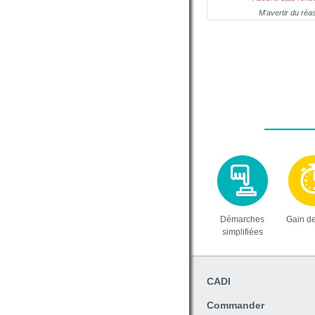
M'avertir du réa
Démarches
Gain d
simplifiées
CADI
Commander