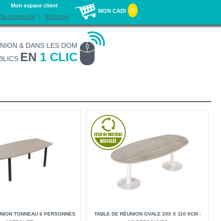
Mon espace client
0
MON CADI
Se connecter
S'inscrire
UNION & DANS LES DOM
EN
1 CLIC
BLICS
UNION TONNEAU 6 PERSONNES
TABLE DE RÉUNION OVALE 200 X 110 0CM -