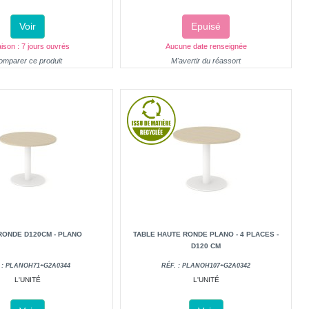
Voir
Epuisé
aison : 7 jours ouvrés
Aucune date renseignée
omparer ce produit
M'avertir du réassort
RONDE D120CM - PLANO
TABLE HAUTE RONDE PLANO - 4 PLACES -
D120 CM
 : PLANOH71+G2A0344
RÉF. : PLANOH107+G2A0342
L'UNITÉ
L'UNITÉ