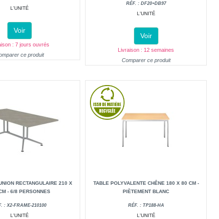
RÉF. : DF20+DB97
L'UNITÉ
L'UNITÉ
Voir
Voir
aison : 7 jours ouvrés
Livraison : 12 semaines
omparer ce produit
Comparer ce produit
UNION RECTANGULAIRE 210 X
TABLE POLYVALENTE CHÊNE 180 X 80 CM -
CM - 6/8 PERSONNES
PIÈTEMENT BLANC
. : X2-FRAME-210100
RÉF. : TP188-HA
L'UNITÉ
L'UNITÉ