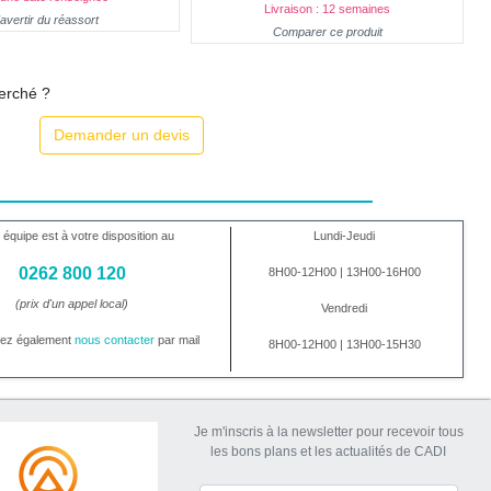
Livraison : 12 semaines
avertir du réassort
Comparer ce produit
herché ?
Demander un devis
 équipe est à votre disposition au
Lundi-Jeudi
0262 800 120
8H00-12H00 | 13H00-16H00
(prix d'un appel local)
Vendredi
vez également
nous contacter
par mail
8H00-12H00 | 13H00-15H30
Je m'inscris à la newsletter pour recevoir tous
les bons plans et les actualités de CADI