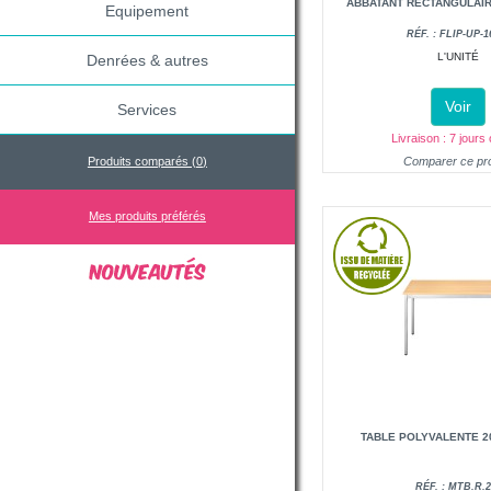
ABBATANT RECTANGULAIR
Equipement
RÉF. : FLIP-UP-1
L'UNITÉ
Denrées & autres
Voir
Services
Livraison : 7 jours
Produits comparés (
0
)
Comparer ce pro
Mes produits préférés
TABLE POLYVALENTE 20
RÉF. : MTB.R.2