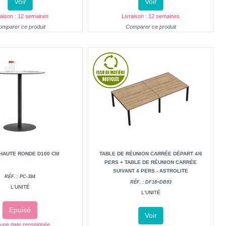
Voir
Voir
raison : 12 semaines
Livraison : 12 semaines
omparer ce produit
Comparer ce produit
HAUTE RONDE D100 CM
TABLE DE RÉUNION CARRÉE DÉPART 4/6
PERS + TABLE DE RÉUNION CARRÉE
SUIVANT 4 PERS - ASTROLITE
RÉF. : PC-384
RÉF. : DF18+DB93
L'UNITÉ
L'UNITÉ
Epuisé
Voir
une date renseignée