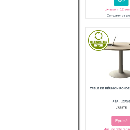
Voir
Livraison : 12 se
Comparer ce pro
TABLE DE RÉUNION RONDE
RÉF. : 15509
L'UNITÉ
Epuisé
Aucune date rens