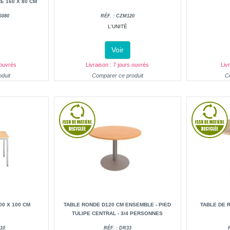
E 160 X 80 CM
6080
RÉF. : CZM120
L'UNITÉ
Voir
 ouvrés
Livraison : 7 jours ouvrés
Liv
duit
Comparer ce produit
C
0 X 100 CM
TABLE RONDE D120 CM ENSEMBLE - PIED
TABLE DE 
TULIPE CENTRAL - 3/4 PERSONNES
10
RÉF. : DR33