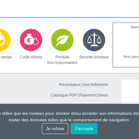
Notre
Vous pou
e temps
Coûts réduits
Produits
Sécurité juridique
éco-responsables
Présentation
|
Nos Adhérents
Catalogue PDF
|
Paiement
|
Devis
Contacter CADI
|
Marchés publics
es telles que les cookies pour stocker et/ou accéder aux informations de
Devenir partenaire
|
Devenir adhérent
traiter des données telles que le comportement de navigation.
Je refuse
J'accepte