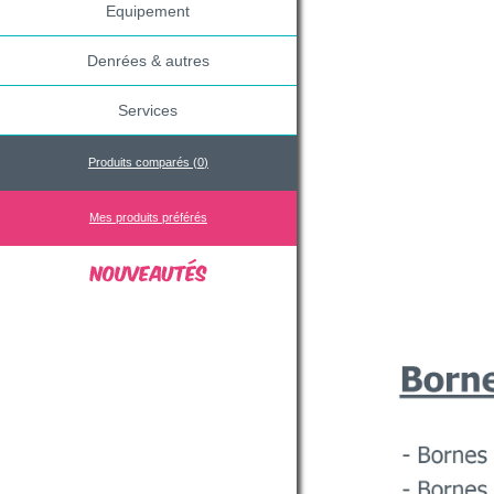
Equipement
Denrées & autres
Services
Produits comparés (
0
)
Mes produits préférés