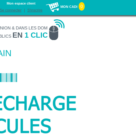
Mon espace client
0
MON CADI
Se connecter
S'inscrire
UNION & DANS LES DOM
EN
1 CLIC
BLICS
AIN