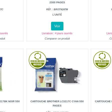
2300 PAGES
47C
RÉF. : BROTN247M
L'UNITÉ
Voir
 ouvrés
Livraison : 4 jours ouvrés
Livr
duit
Comparer ce produit
C
17BK NOIR 550
CARTOUCHE BROTHER LC3217C CYAN 550
CARTOUCHE 
PAGES