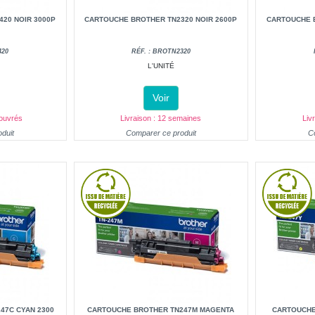
20 NOIR 3000P
CARTOUCHE BROTHER TN2320 NOIR 2600P
CARTOUCHE B
420
RÉF. : BROTN2320
L'UNITÉ
Voir
 ouvrés
Livraison : 12 semaines
Liv
duit
Comparer ce produit
C
47C CYAN 2300
CARTOUCHE BROTHER TN247M MAGENTA
CARTOUCHE