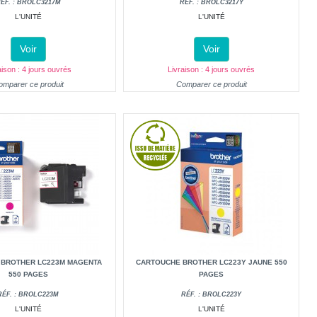
ÉF. : BROLC3217M
RÉF. : BROLC3217Y
L'UNITÉ
L'UNITÉ
Voir
Voir
aison : 4 jours ouvrés
Livraison : 4 jours ouvrés
omparer ce produit
Comparer ce produit
 BROTHER LC223M MAGENTA
CARTOUCHE BROTHER LC223Y JAUNE 550
550 PAGES
PAGES
RÉF. : BROLC223M
RÉF. : BROLC223Y
L'UNITÉ
L'UNITÉ