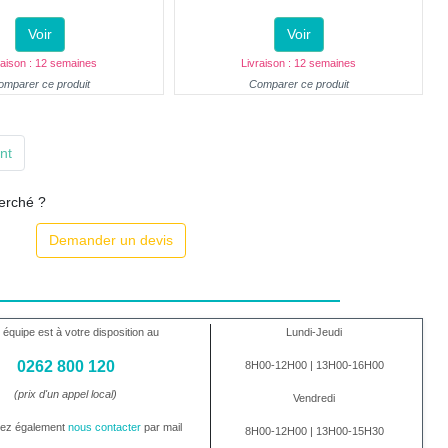
Voir
Voir
raison : 12 semaines
Livraison : 12 semaines
omparer ce produit
Comparer ce produit
nt
herché ?
Demander un devis
 équipe est à votre disposition au
Lundi-Jeudi
0262 800 120
8H00-12H00 | 13H00-16H00
(prix d'un appel local)
Vendredi
vez également
nous contacter
par mail
8H00-12H00 | 13H00-15H30