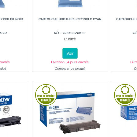
219XLBK NOIR
CARTOUCHE BROTHER LC3219XLC CYAN
CARTOUCHE 
9XLBK
RÉF. : BROLC3219XLC
RÉ
L'UNITÉ
Voir
 ouvrés
Livraison : 4 jours ouvrés
Livr
duit
Comparer ce produit
C