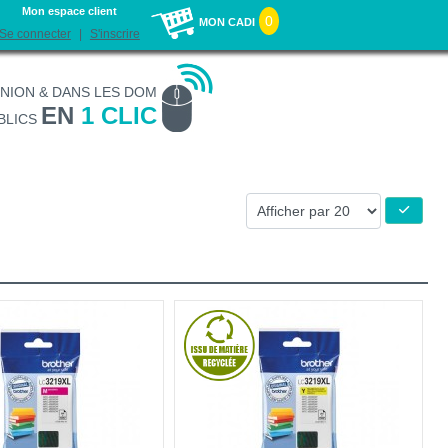
Mon espace client
0
MON CADI
Se connecter
S'inscrire
UNION & DANS LES DOM
EN
1 CLIC
BLICS