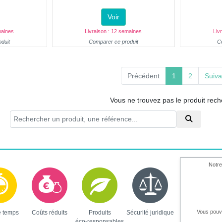
Voir
maines
Livraison : 12 semaines
Liv
duit
Comparer ce produit
C
(current)
Précédent
1
2
Suiva
Vous ne trouvez pas le produit rec
Notre
Vous pou
e temps
Coûts réduits
Produits
Sécurité juridique
éco-responsables