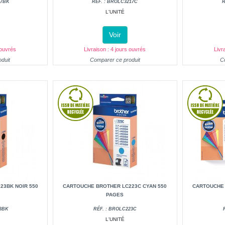
17BK
RÉF. : BROLC3217C
R
L'UNITÉ
Voir
 ouvrés
Livraison : 4 jours ouvrés
Livr
duit
Comparer ce produit
C
23BK NOIR 550
CARTOUCHE BROTHER LC223C CYAN 550
CARTOUCHE
PAGES
23BK
RÉF. : BROLC223C
L'UNITÉ