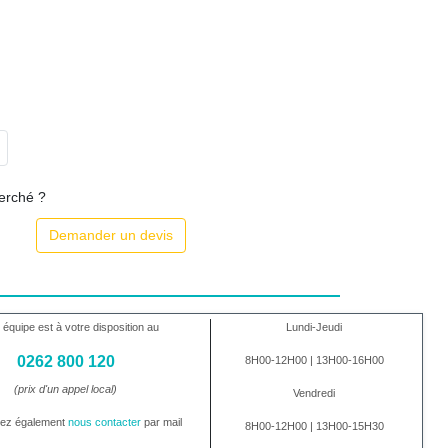
herché ?
Demander un devis
 équipe est à votre disposition au
Lundi-Jeudi
0262 800 120
8H00-12H00 | 13H00-16H00
(prix d'un appel local)
Vendredi
vez également
nous contacter
par mail
8H00-12H00 | 13H00-15H30