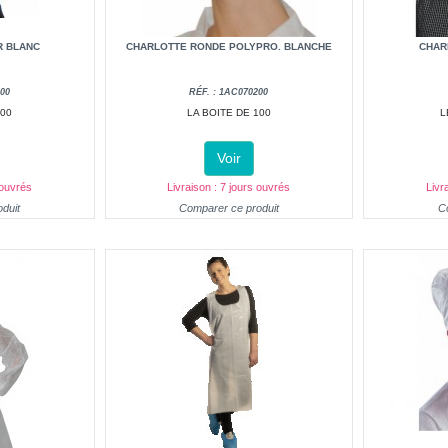
R BLANC
CHARLOTTE RONDE POLYPRO. BLANCHE
CHAR
00
RÉF. : 1AC070200
100
LA BOITE DE 100
L
Voir
 ouvrés
Livraison : 7 jours ouvrés
Livr
duit
Comparer ce produit
C