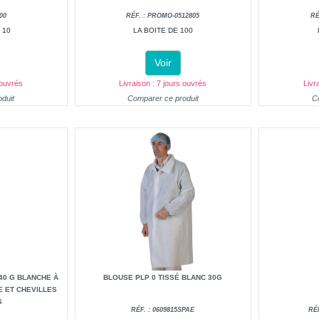
00
RÉF. : PROMO-0512805
RÉ
 10
LA BOITE DE 100
Voir
 ouvrés
Livraison : 7 jours ouvrés
Livr
duit
Comparer ce produit
C
40 G BLANCHE À
BLOUSE PLP 0 TISSÉ BLANC 30G
E ET CHEVILLES
S
RÉF. : 0609815SPAE
RÉ
8