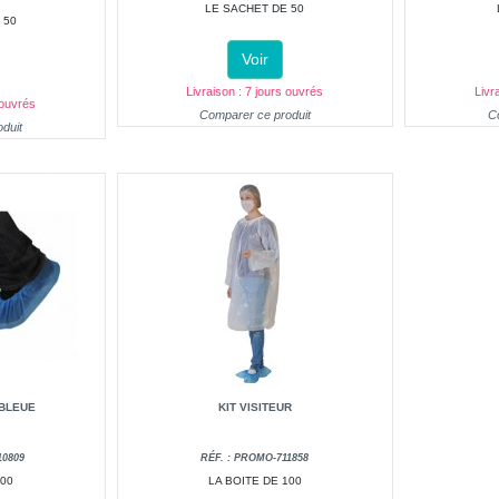
LE SACHET DE 50
 50
Voir
Livraison : 7 jours ouvrés
Livr
 ouvrés
Comparer ce produit
C
duit
BLEUE
KIT VISITEUR
10809
RÉF. : PROMO-711858
100
LA BOITE DE 100