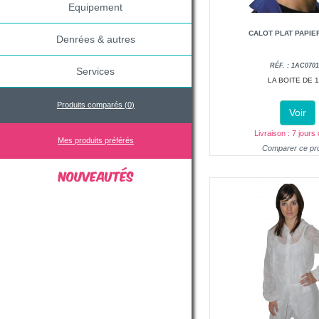
Equipement
CALOT PLAT PAPIE
Denrées & autres
RÉF. : 1AC0701
Services
LA BOITE DE 
Produits comparés (
0
)
Voir
Livraison : 7 jours
Mes produits préférés
Comparer ce pro