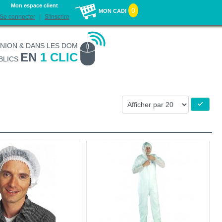
Mon espace client
0
MON CADI
Se connecter
S'inscrire
UNION & DANS LES DOM
EN
1 CLIC
BLICS