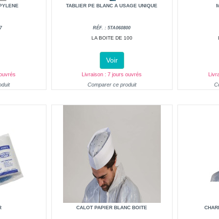
PYLENE
TABLIER PE BLANC A USAGE UNIQUE
7
RÉF. : 5TA060800
LA BOITE DE 100
Voir
 ouvrés
Livraison : 7 jours ouvrés
Livr
duit
Comparer ce produit
C
R
CALOT PAPIER BLANC BOITE
CHAR