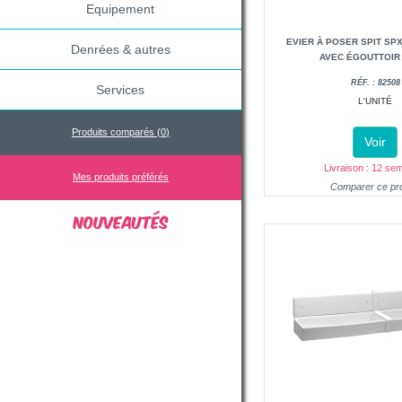
Equipement
EVIER À POSER SPIT SPX
Denrées & autres
AVEC ÉGOUTTOIR 
RÉF. : 82508
Services
L'UNITÉ
Produits comparés (
0
)
Voir
Livraison : 12 se
Mes produits préférés
Comparer ce pro