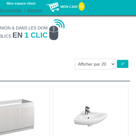
Mon espace client
0
MON CADI
Se connecter
S'inscrire
UNION & DANS LES DOM
EN
1 CLIC
BLICS