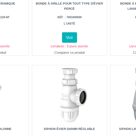
ÉRAMIQUE
BONDE À GRILLE POUR TOUT TYPE D'ÉVIER
BONDE À 
PERCÉ
LAVA
3129-NF
RÉF. : 7001000000
L'UNITÉ
Voir
 ouvrés
Livraison : 5 jours ouvrés
Livr
duit
Comparer ce produit
C
COLONNE
SIPHON ÉVIER D40MM RÉGLABLE
SIPHON L