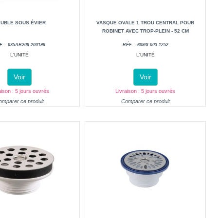
UBLE SOUS ÉVIER
VASQUE OVALE 1 TROU CENTRAL POUR
ROBINET AVEC TROP-PLEIN - 52 CM
F. : 035AB209-200199
RÉF. : 6093L003-1252
L'UNITÉ
L'UNITÉ
Voir
Voir
aison : 5 jours ouvrés
Livraison : 5 jours ouvrés
omparer ce produit
Comparer ce produit