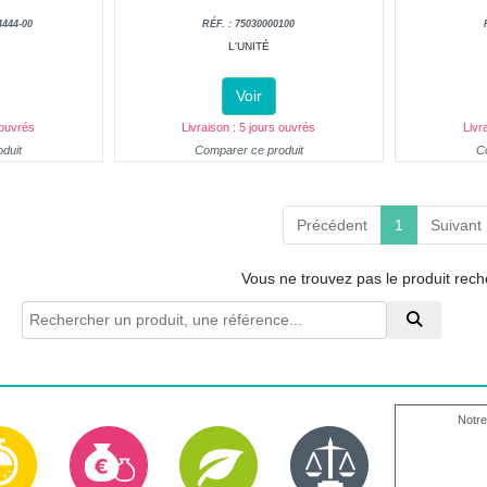
4444-00
RÉF. : 75030000100
L'UNITÉ
Voir
 ouvrés
Livraison : 5 jours ouvrés
Livr
duit
Comparer ce produit
C
(current)
Précédent
1
Suivant
Vous ne trouvez pas le produit rec
Notre