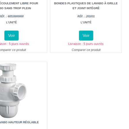
ÉCOULEMENT LIBRE POUR
BONDES PLASTIQUES DE LAVABO À GRILLE
BO SANS TROP PLEIN
ET JOINT INTÉGRÉ
RÉF. : 60510000000
RÉF. : 201031
L'UNITÉ
L'UNITÉ
Voir
Voir
aison : 5 jours ouvrés
Livraison : 5 jours ouvrés
omparer ce produit
Comparer ce produit
AVABO HAUTEUR RÉGLABLE