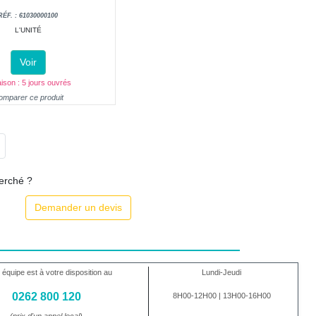
RÉF. : 61030000100
L'UNITÉ
Voir
aison : 5 jours ouvrés
omparer ce produit
herché ?
Demander un devis
 équipe est à votre disposition au
Lundi-Jeudi
0262 800 120
8H00-12H00 | 13H00-16H00
(prix d'un appel local)