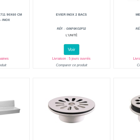
711 90X60 CM
EVIER INOX 2 BACS
ME
- INOX
RÉF. : G06F6KO2P32
RÉ
L'UNITÉ
Voir
maines
Livraison : 5 jours ouvrés
Livr
duit
Comparer ce produit
C