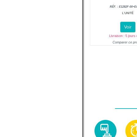
RÉF. : E1282F-00+E
L'UNITÉ
Voir
Livraison : 5 jours
Comparer ce pro