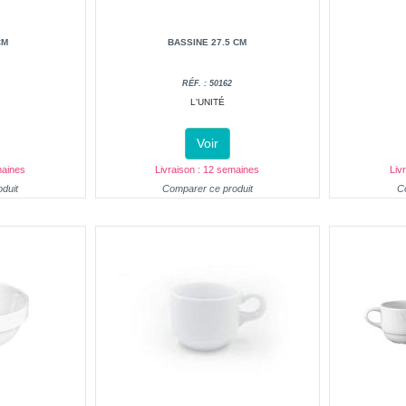
CM
BASSINE 27.5 CM
RÉF. : 50162
L'UNITÉ
Voir
maines
Livraison : 12 semaines
Liv
duit
Comparer ce produit
C