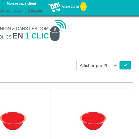
Mon espace client
0
MON CADI
Se connecter
S'inscrire
UNION & DANS LES DOM
EN
1 CLIC
BLICS