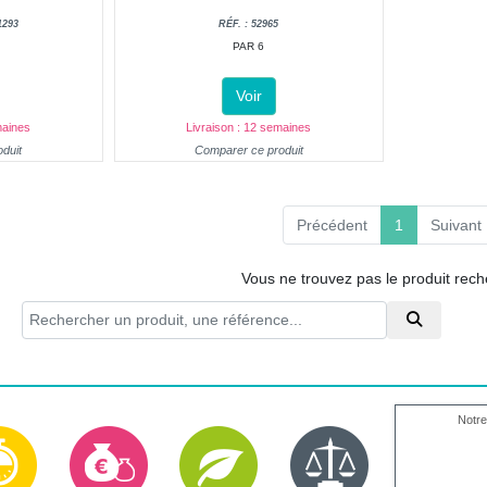
1293
RÉF. : 52965
PAR 6
Voir
maines
Livraison : 12 semaines
duit
Comparer ce produit
(current)
Précédent
1
Suivant
Vous ne trouvez pas le produit rec
Notre