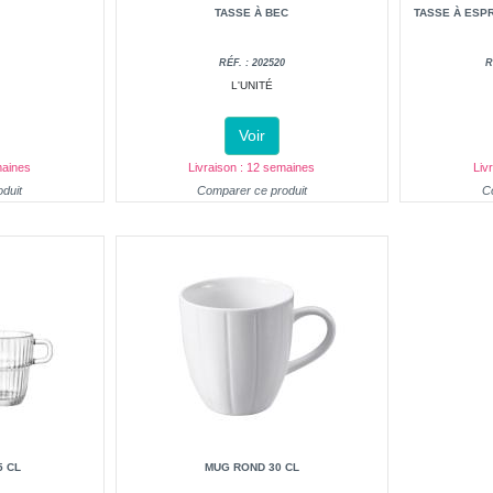
TASSE À BEC
TASSE À ESP
RÉF. : 202520
R
L'UNITÉ
Voir
maines
Livraison : 12 semaines
Liv
duit
Comparer ce produit
C
5 CL
MUG ROND 30 CL