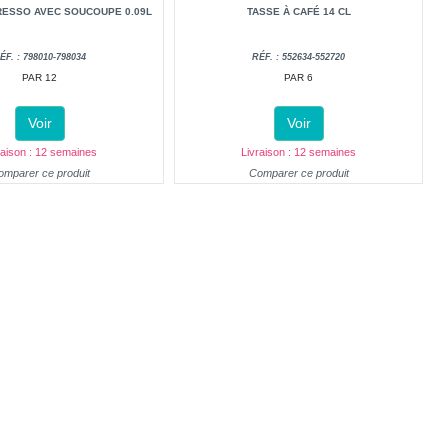
RESSO AVEC SOUCOUPE 0.09L
TASSE À CAFÉ 14 CL
ÉF. : 798010-798034
RÉF. : 552634-552720
PAR 12
PAR 6
Voir
Voir
raison : 12 semaines
Livraison : 12 semaines
omparer ce produit
Comparer ce produit