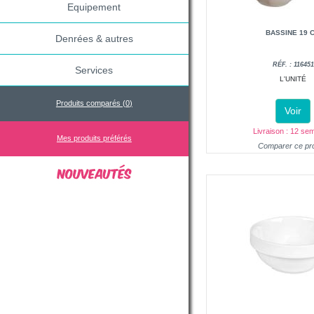
Equipement
BASSINE 19 
Denrées & autres
RÉF. : 116451
Services
L'UNITÉ
Produits comparés (
0
)
Voir
Livraison : 12 se
Mes produits préférés
Comparer ce pro