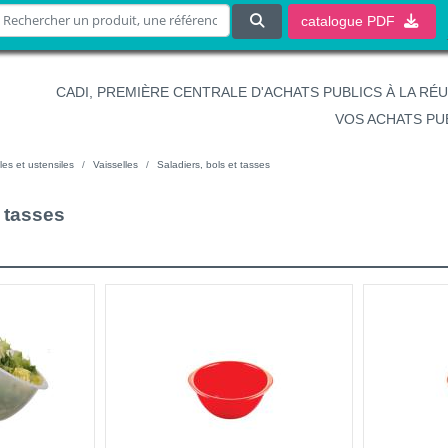
catalogue
PDF
CADI, PREMIÈRE CENTRALE D'ACHATS PUBLICS À LA RÉ
VOS ACHATS PU
les et ustensiles
Vaisselles
Saladiers, bols et tasses
t tasses