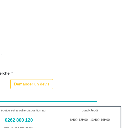
herché ?
Demander un devis
 équipe est à votre disposition au
Lundi-Jeudi
0262 800 120
8H00-12H00 | 13H00-16H00
(prix d'un appel local)