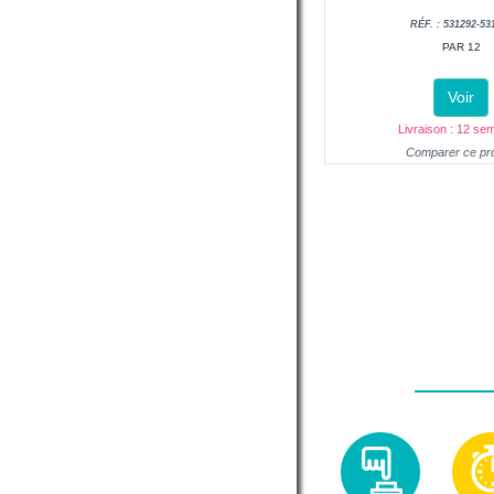
RÉF. : 531292-53
PAR 12
Voir
Livraison : 12 se
Comparer ce pro