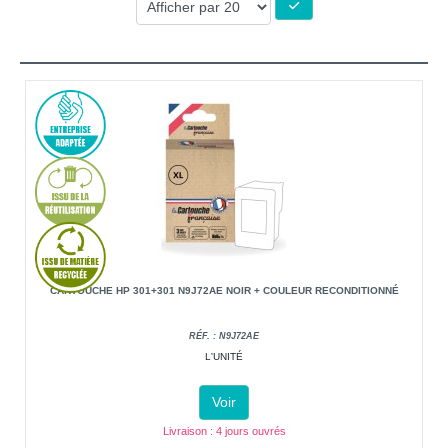
CARTOUCHE HP 301+301 N9J72AE NOIR + COULEUR RECONDITIONNÉ
RÉF. : N9J72AE
L'UNITÉ
Voir
Livraison : 4 jours ouvrés