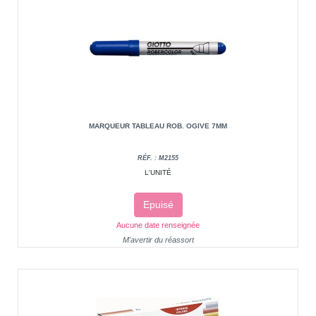
MARQUEUR TABLEAU ROB. OGIVE 7MM
RÉF. : M2155
L'UNITÉ
Epuisé
Aucune date renseignée
M'avertir du réassort