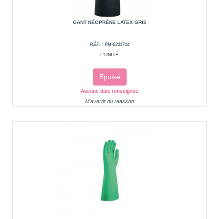
GANT NÉOPRÈNE LATEX GRIS
RÉF. : PM-0311714
L'UNITÉ
Epuisé
Aucune date renseignée
M'avertir du réassort