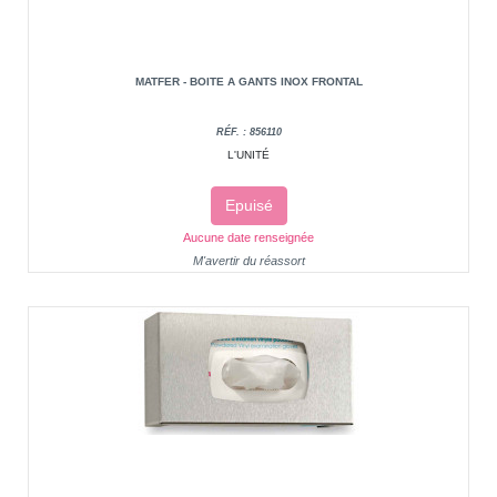
MATFER - BOITE A GANTS INOX FRONTAL
RÉF. : 856110
L'UNITÉ
Epuisé
Aucune date renseignée
M'avertir du réassort