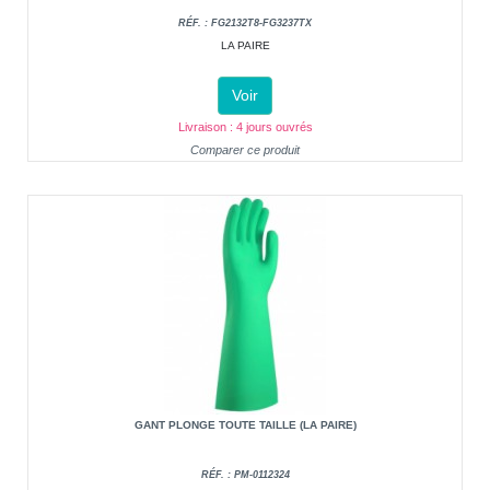
RÉF. : FG2132T8-FG3237TX
LA PAIRE
Voir
Livraison : 4 jours ouvrés
Comparer ce produit
GANT PLONGE TOUTE TAILLE (LA PAIRE)
RÉF. : PM-0112324