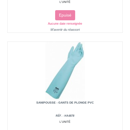
L'UNITÉ
Epuisé
Aucune date renseignée
M'avertir du réassort
SANIPOUSSE - GANTS DE PLONGE PVC
RÉF. : HA4878
L'UNITÉ