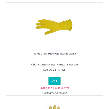
PAIRE GANT MENAGE JAUNE LATEX
RÉF. : FI1511T6-FI1511T7-FI1511T8-FI1511T9
LOT DE 12 PAIRES
Voir
Livraison : 4 jours ouvrés
Comparer ce produit