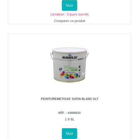
Voir
Livraison : 5 jours ouvrés
Comparer ce produit
PEINTUREMETISSE SATIN BLANC 6LT
RÉF. : A0000231
1 X 6L
Voir