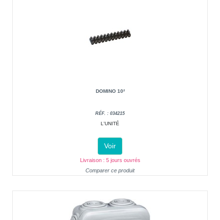
DOMINO 10²
RÉF. : 034215
L'UNITÉ
Voir
Livraison : 5 jours ouvrés
Comparer ce produit