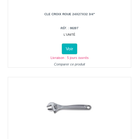
CLE CROIX ROUE 24X27X32 3/4"
RÉF. : 982BT
L'UNITÉ
Voir
Livraison : 5 jours ouvrés
Comparer ce produit