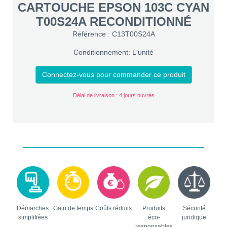
CARTOUCHE EPSON 103C CYAN
T00S24A RECONDITIONNÉ
Référence : C13T00S24A
Conditionnement: L'unité
Connectez-vous pour commander ce produit
Délai de livraison : 4 jours ouvrés
Démarches
Gain de temps
Coûts réduits
Produits
Sécurité
simplifiées
éco-
juridique
responsables