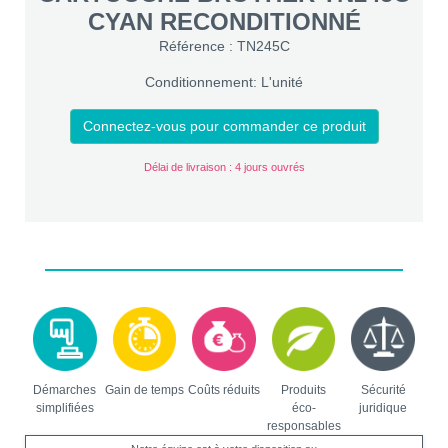
CYAN RECONDITIONNÉ
Référence : TN245C
Conditionnement: L'unité
Connectez-vous pour commander ce produit
Délai de livraison : 4 jours ouvrés
Démarches
Gain de temps
Coûts réduits
Produits
Sécurité
simplifiées
éco-
juridique
responsables