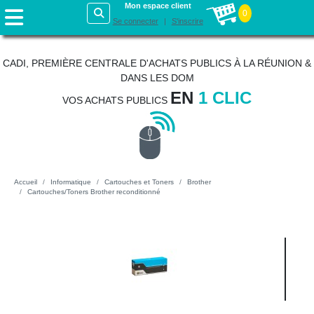
Mon espace client
0
Se connecter
S'inscrire
CADI, PREMIÈRE CENTRALE D'ACHATS PUBLICS À LA RÉUNION &
DANS LES DOM
EN
1 CLIC
VOS ACHATS PUBLICS
Accueil
Informatique
Cartouches et Toners
Brother
Cartouches/Toners Brother reconditionné