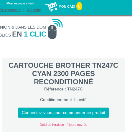
Mon espace client
0
MON CADI
Se connecter
S'inscrire
UNION & DANS LES DOM
EN
1 CLIC
BLICS
CARTOUCHE BROTHER TN247C
CYAN 2300 PAGES
RECONDITIONNÉ
Référence : TN247C
Conditionnement: L'unité
Connectez-vous pour commander ce produit
Délai de livraison : 4 jours ouvrés