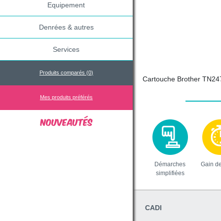
Equipement
Denrées & autres
Services
Produits comparés (
0
)
Cartouche Brother TN24
Mes produits préférés
Démarches
Gain d
simplifiées
CADI