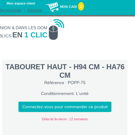
Mon espace client
0
MON CADI
Se connecter
S'inscrire
UNION & DANS LES DOM
EN
1 CLIC
BLICS
TABOURET HAUT - H94 CM - HA76
CM
Référence : POPP-75
Conditionnement: L'unité
Connectez-vous pour commander ce produit
Délai de livraison : 12 semaines