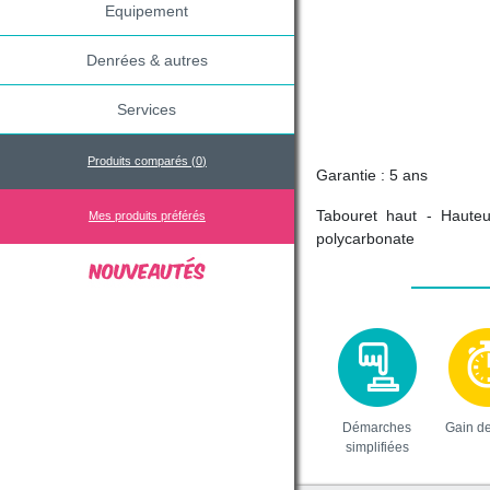
Equipement
Denrées & autres
Services
Produits comparés (
0
)
Garantie : 5 ans
Tabouret haut - Hauteu
Mes produits préférés
polycarbonate
Démarches
Gain d
simplifiées