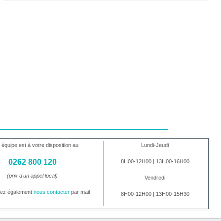
 équipe est à votre disposition au
Lundi-Jeudi
0262 800 120
8H00-12H00 | 13H00-16H00
(prix d'un appel local)
Vendredi
vez également
nous contacter
par mail
8H00-12H00 | 13H00-15H30