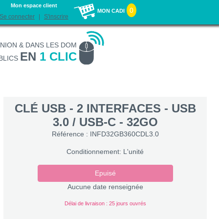
Mon espace client
0
MON CADI
Se connecter
S'inscrire
UNION & DANS LES DOM
EN
1 CLIC
BLICS
CLÉ USB - 2 INTERFACES - USB
3.0 / USB-C - 32GO
Référence : INFD32GB360CDL3.0
Conditionnement: L'unité
Epuisé
Aucune date renseignée
Délai de livraison : 25 jours ouvrés