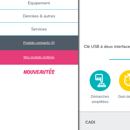
Equipement
Denrées & autres
Services
Produits comparés (
0
)
Clé USB à deux interfac
Mes produits préférés
Démarches
Gain d
simplifiées
CADI