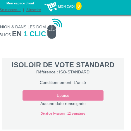
Mon espace client
0
MON CADI
Se connecter
S'inscrire
UNION & DANS LES DOM
EN
1 CLIC
BLICS
ISOLOIR DE VOTE STANDARD
Référence : ISO-STANDARD
Conditionnement: L'unité
Epuisé
Aucune date renseignée
Délai de livraison : 12 semaines