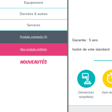
Equipement
Denrées & autres
Services
Produits comparés (
0
)
Garantie : 5 ans
Isoloir de vote standard
Mes produits préférés
Démarches
Gain d
simplifiées