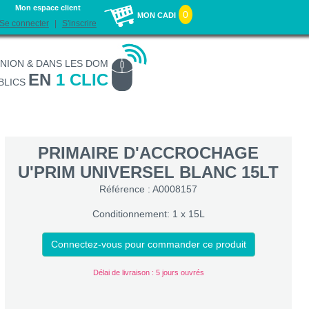
Mon espace client
0
MON CADI
Se connecter
S'inscrire
UNION & DANS LES DOM
EN
1 CLIC
BLICS
PRIMAIRE D'ACCROCHAGE
U'PRIM UNIVERSEL BLANC 15LT
Référence : A0008157
Conditionnement: 1 x 15L
Connectez-vous pour commander ce produit
Délai de livraison : 5 jours ouvrés