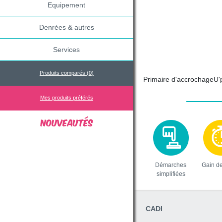
Equipement
Denrées & autres
Services
Produits comparés (
0
)
Primaire d'accrochageU'p
Mes produits préférés
Démarches
Gain d
simplifiées
CADI