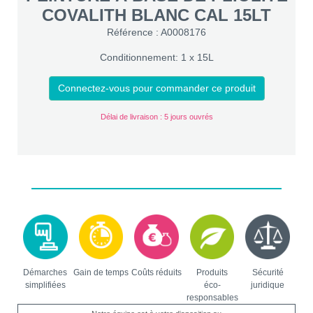
COVALITH BLANC CAL 15LT
Référence : A0008176
Conditionnement: 1 x 15L
Connectez-vous pour commander ce produit
Délai de livraison : 5 jours ouvrés
Démarches
Gain de temps
Coûts réduits
Produits
Sécurité
simplifiées
éco-
juridique
responsables