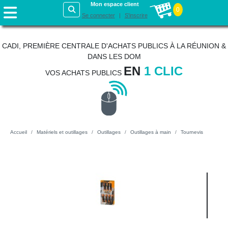
Mon espace client
0
Se connecter
S'inscrire
CADI, PREMIÈRE CENTRALE D'ACHATS PUBLICS À LA RÉUNION &
DANS LES DOM
EN
1 CLIC
VOS ACHATS PUBLICS
Accueil
Matériels et outillages
Outillages
Outillages à main
Tournevis