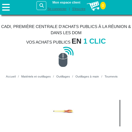
Mon espace client
0
Se connecter
S'inscrire
CADI, PREMIÈRE CENTRALE D'ACHATS PUBLICS À LA RÉUNION &
DANS LES DOM
EN
1 CLIC
VOS ACHATS PUBLICS
Accueil
Matériels et outillages
Outillages
Outillages à main
Tournevis