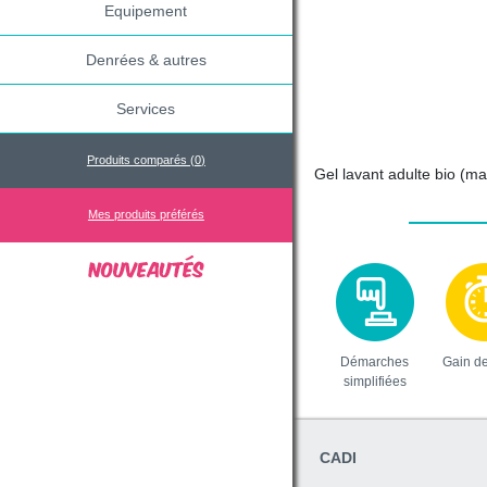
Equipement
Denrées & autres
Services
Produits comparés (
0
)
Gel lavant adulte bio (ma
Mes produits préférés
Démarches
Gain d
simplifiées
CADI