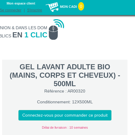
Mon espace client
0
MON CADI
Se connecter
S'inscrire
UNION & DANS LES DOM
EN
1 CLIC
BLICS
GEL LAVANT ADULTE BIO
(MAINS, CORPS ET CHEVEUX) -
500ML
Référence : AR00320
Conditionnement: 12X500ML
Connectez-vous pour commander ce produit
Délai de livraison : 10 semaines