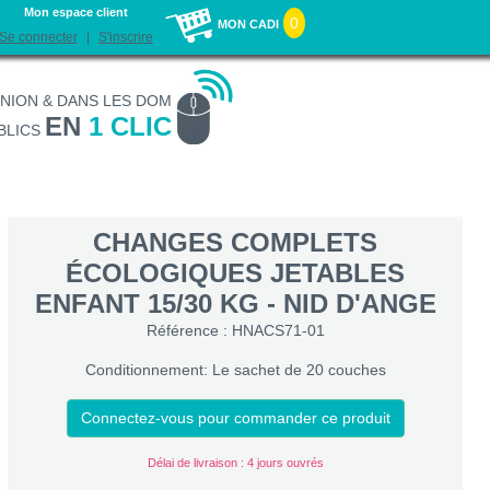
Mon espace client
0
MON CADI
Se connecter
S'inscrire
UNION & DANS LES DOM
EN
1 CLIC
BLICS
CHANGES COMPLETS
ÉCOLOGIQUES JETABLES
ENFANT 15/30 KG - NID D'ANGE
Référence : HNACS71-01
Conditionnement: Le sachet de 20 couches
Connectez-vous pour commander ce produit
Délai de livraison : 4 jours ouvrés