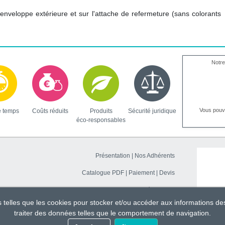
'enveloppe extérieure et sur l'attache de refermeture (sans colorants
Notre
Vous pou
e temps
Coûts réduits
Produits
Sécurité juridique
éco-responsables
Présentation
|
Nos Adhérents
Catalogue PDF
|
Paiement
|
Devis
Contacter CADI
|
Marchés publics
es telles que les cookies pour stocker et/ou accéder aux informations de
Devenir partenaire
|
Devenir adhérent
traiter des données telles que le comportement de navigation.