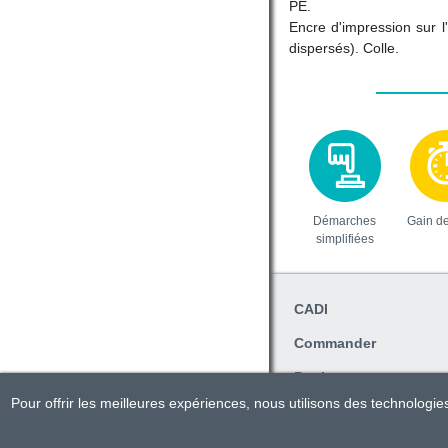
PE.
Encre d'impression sur l
dispersés). Colle.
Démarches
Gain d
simplifiées
CADI
Commander
Pratique
Pour offrir les meilleures expériences, nous utilisons des technologi
Travailler avec CADI