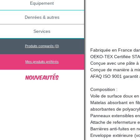
Equipement
Denrées & autres
Services
Produits comparés (
0
)
Fabriquée en France dan
OEKO-TEX Certifiée STAN
Mes produits préférés
Conçue avec une pâte à 
Conçue de manière à mini
AFAQ ISO 9001 garantit 
Composition :
Voile de surface doux en
Matelas absorbant en fib
absorbantes de polyacry
Panneaux extensibles en 
Attache de refermeture e
Barrières anti-fuites en n
Enveloppe extérieure (vo