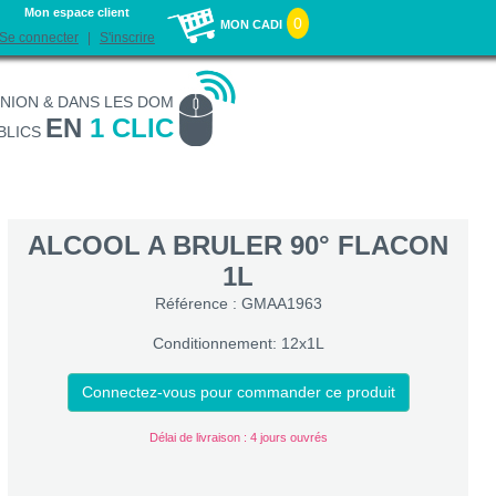
Mon espace client
0
MON CADI
Se connecter
S'inscrire
UNION & DANS LES DOM
EN
1 CLIC
BLICS
ALCOOL A BRULER 90° FLACON
1L
Référence : GMAA1963
Conditionnement: 12x1L
Connectez-vous pour commander ce produit
Délai de livraison : 4 jours ouvrés