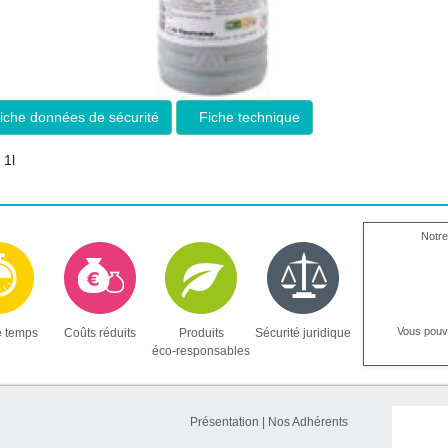
iche données de sécurité
Fiche technique
 1l
Notre
Vous pou
e temps
Coûts réduits
Produits
Sécurité juridique
éco-responsables
Présentation
|
Nos Adhérents