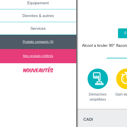
Equipement
Denrées & autres
Services
F
Produits comparés (
0
)
Alcool a bruler 90° flacon
Mes produits préférés
Démarches
Gain d
simplifiées
CADI