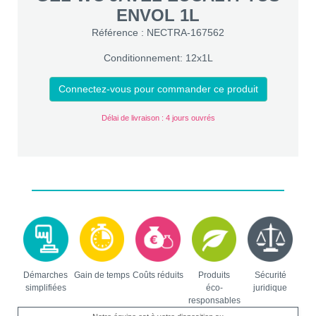
ENVOL 1L
Référence : NECTRA-167562
Conditionnement: 12x1L
Connectez-vous pour commander ce produit
Délai de livraison : 4 jours ouvrés
Démarches
Gain de temps
Coûts réduits
Produits
Sécurité
simplifiées
éco-
juridique
responsables