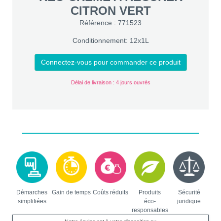
CITRON VERT
Référence : 771523
Conditionnement: 12x1L
Connectez-vous pour commander ce produit
Délai de livraison : 4 jours ouvrés
Démarches
Gain de temps
Coûts réduits
Produits
Sécurité
simplifiées
éco-
juridique
responsables