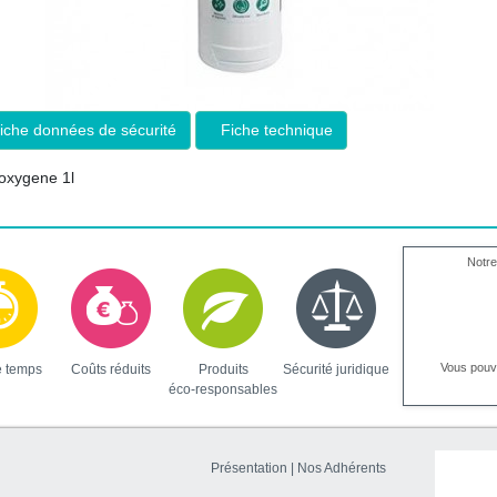
iche données de sécurité
Fiche technique
 oxygene 1l
Notre
Vous pou
e temps
Coûts réduits
Produits
Sécurité juridique
éco-responsables
Présentation
|
Nos Adhérents