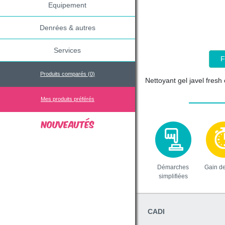
Equipement
Denrées & autres
Services
F
Produits comparés (
0
)
Nettoyant gel javel fresh
Mes produits préférés
Démarches
Gain d
simplifiées
CADI