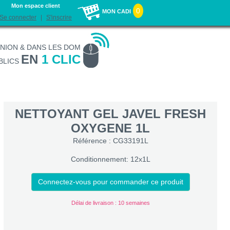
Mon espace client
0
MON CADI
Se connecter
S'inscrire
UNION & DANS LES DOM
EN
1 CLIC
BLICS
NETTOYANT GEL JAVEL FRESH
OXYGENE 1L
Référence : CG33191L
Conditionnement: 12x1L
Connectez-vous pour commander ce produit
Délai de livraison : 10 semaines