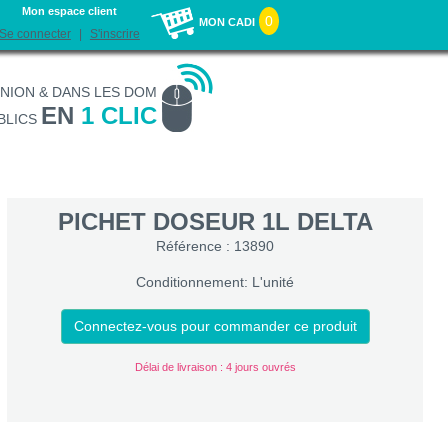
Mon espace client
0
MON CADI
Se connecter
S'inscrire
UNION & DANS LES DOM
EN
1 CLIC
BLICS
PICHET DOSEUR 1L DELTA
Référence : 13890
Conditionnement: L'unité
Connectez-vous pour commander ce produit
Délai de livraison : 4 jours ouvrés