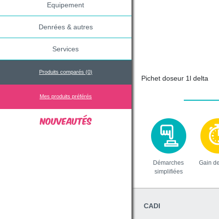
Equipement
Denrées & autres
Services
Produits comparés (
0
)
Pichet doseur 1l delta
Mes produits préférés
Démarches
Gain d
simplifiées
CADI