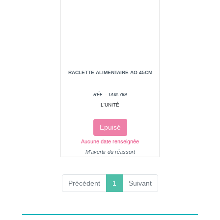
RACLETTE ALIMENTAIRE AO 45CM
RÉF. : TAM-769
L'UNITÉ
Epuisé
Aucune date renseignée
M'avertir du réassort
(current)
Précédent
1
Suivant