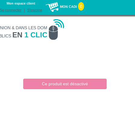
Mon espace client
0
MON CADI
Se connecter
S'inscrire
UNION & DANS LES DOM
EN
1 CLIC
BLICS
Ce produit est désactivé