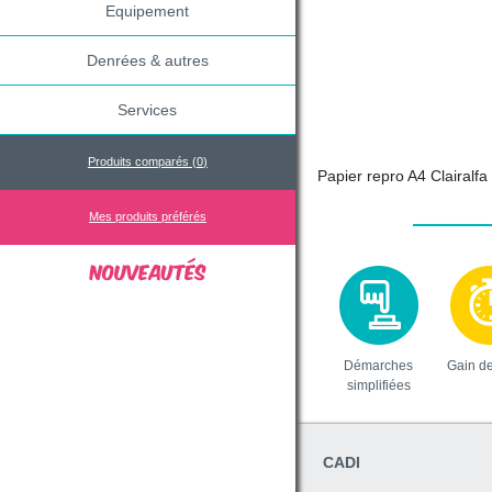
Equipement
Denrées & autres
Services
Produits comparés (
0
)
Papier repro A4 Clairalf
Mes produits préférés
Démarches
Gain d
simplifiées
CADI