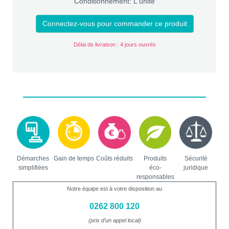
Conditionnement: L'unité
Connectez-vous pour commander ce produit
Délai de livraison : 4 jours ouvrés
Démarches
Gain de temps
Coûts réduits
Produits
Sécurité
simplifiées
éco-
juridique
responsables
Notre équipe est à votre disposition au
0262 800 120
(prix d'un appel local)