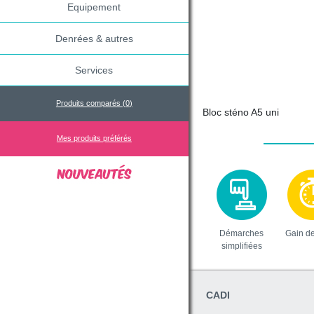
Equipement
Denrées & autres
Services
Produits comparés (
0
)
Bloc sténo A5 uni
Mes produits préférés
Démarches
Gain d
simplifiées
CADI