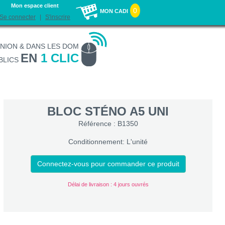
Mon espace client
0
MON CADI
Se connecter
S'inscrire
UNION & DANS LES DOM
EN
1 CLIC
BLICS
BLOC STÉNO A5 UNI
Référence : B1350
Conditionnement: L'unité
Connectez-vous pour commander ce produit
Délai de livraison : 4 jours ouvrés