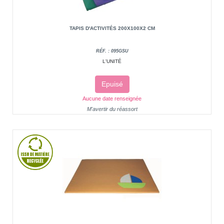
TAPIS D'ACTIVITÉS 200X100X2 CM
RÉF. : 095GSU
L'UNITÉ
Epuisé
Aucune date renseignée
M'avertir du réassort