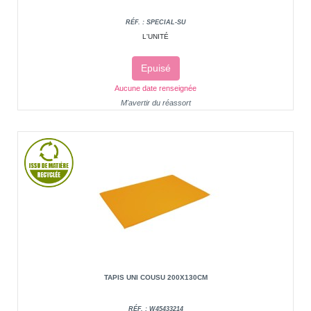
RÉF. : SPECIAL-SU
L'UNITÉ
Epuisé
Aucune date renseignée
M'avertir du réassort
TAPIS UNI COUSU 200X130CM
RÉF. : W45433214