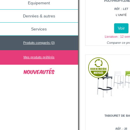
POLYPROPYLÈNE
Equipement
RÉF. : LET
L'UNITÉ
Denrées & autres
Voir
Services
Livraison : 12 se
Produits comparés (
0
)
Comparer ce pro
Mes produits préférés
TABOURET DE BA
RÉF. : 35