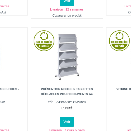
Voir
 ouvrés
Livr
Livraison : 12 semaines
duit
C
Comparer ce produit
SES FIXES -
PRÉSENTOIR MOBILE 5 TABLETTES
VITRINE 
RÉGLABLES POUR DOCUMENTS A4
T-5C
RÉF. : EASY-DISPLAY-255N35
L'UNITÉ
Voir
 ouvrés
Livraison : 7 jours ouvrés
Liv