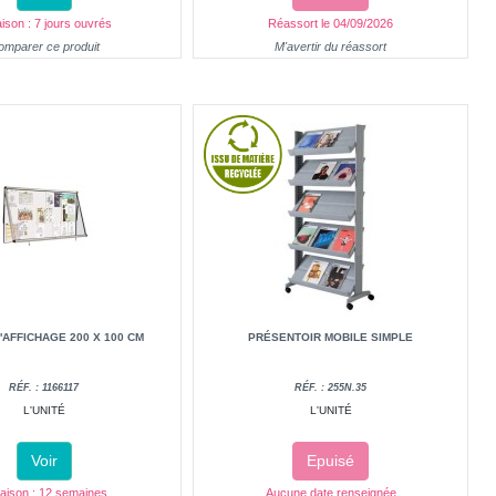
aison : 7 jours ouvrés
Réassort le 04/09/2026
omparer ce produit
M'avertir du réassort
D'AFFICHAGE 200 X 100 CM
PRÉSENTOIR MOBILE SIMPLE
RÉF. : 1166117
RÉF. : 255N.35
L'UNITÉ
L'UNITÉ
Voir
Epuisé
raison : 12 semaines
Aucune date renseignée