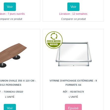
Voir
Voir
aison : 7 jours ouvrés
Livraison : 12 semaines
omparer ce produit
Comparer ce produit
UNION OVALE 350 X 110 CM -
VITRINE D'AFFICHAGE EXTÉRIEURE - 9
0/12 PERSONNES
FORMATS A4
F. : TONNEAU-350110
RÉF. : RD3673V17X
L'UNITÉ
L'UNITÉ
Voir
Epuisé