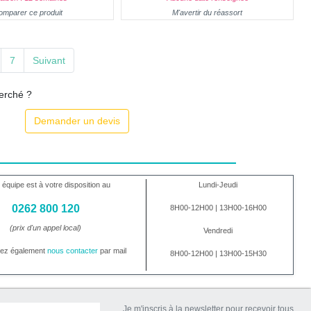
omparer ce produit
M'avertir du réassort
7
Suivant
herché ?
Demander un devis
 équipe est à votre disposition au
Lundi-Jeudi
0262 800 120
8H00-12H00 | 13H00-16H00
(prix d'un appel local)
Vendredi
vez également
nous contacter
par mail
8H00-12H00 | 13H00-15H30
Je m'inscris à la newsletter pour recevoir tous