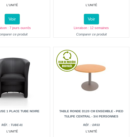
L'UNITÉ
L'UNITÉ
Voir
Voir
aison : 7 jours ouvrés
Livraison : 12 semaines
omparer ce produit
Comparer ce produit
SE 1 PLACE TUBE NOIRE
TABLE RONDE D120 CM ENSEMBLE - PIED
TULIPE CENTRAL - 3/4 PERSONNES
RÉF. : TUBE-01
RÉF. : DR33
L'UNITÉ
L'UNITÉ