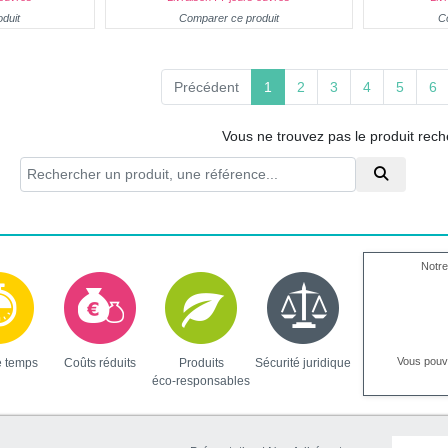
duit
Comparer ce produit
C
(current)
Précédent
1
2
3
4
5
6
Vous ne trouvez pas le produit rec
Notre
Vous pou
e temps
Coûts réduits
Produits
Sécurité juridique
éco-responsables