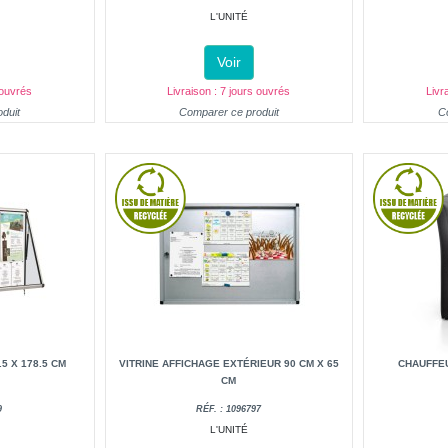
L'UNITÉ
Voir
 ouvrés
Livraison : 7 jours ouvrés
Livr
duit
Comparer ce produit
C
.5 X 178.5 CM
VITRINE AFFICHAGE EXTÉRIEUR 90 CM X 65
CHAUFFEU
CM
9
RÉF. : 1096797
L'UNITÉ