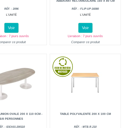
ABBATANT RECTANGULAIRE 160 X 80 CM
RÉF. : 2096
RÉF. : FLIP-UP-16080
L'UNITÉ
L'UNITÉ
Voir
Voir
aison : 7 jours ouvrés
Livraison : 7 jours ouvrés
omparer ce produit
Comparer ce produit
NION OVALE 200 X 110 0CM -
TABLE POLYVALENTE 200 X 100 CM
6/8 PERSONNES
ÉF. : IDEA01-200110
RÉF. : MTB.R.210