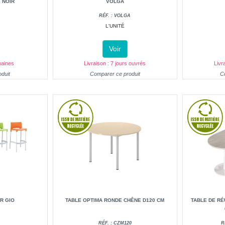
 NOIR
VOLGA
RÉF. : VOLGA
L'UNITÉ
Voir
maines
Livraison : 7 jours ouvrés
Livr
duit
Comparer ce produit
C
R GIO
TABLE OPTIMA RONDE CHÊNE D120 CM
TABLE DE RÉU
RÉF. : CZM120
R