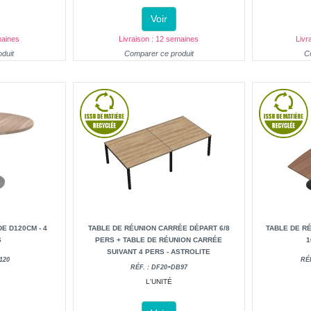
Voir
maines
Livraison : 12 semaines
Livr
duit
Comparer ce produit
C
E D120CM - 4
TABLE DE RÉUNION CARRÉE DÉPART 6/8
TABLE DE RÉ
S
PERS + TABLE DE RÉUNION CARRÉE
1
SUIVANT 4 PERS - ASTROLITE
120
RÉ
RÉF. : DF20+DB97
L'UNITÉ