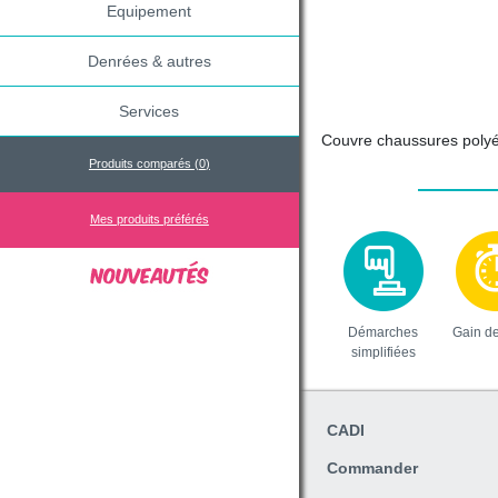
Equipement
Denrées & autres
Services
Couvre chaussures polyét
Produits comparés (
0
)
Mes produits préférés
Démarches
Gain d
simplifiées
CADI
Commander