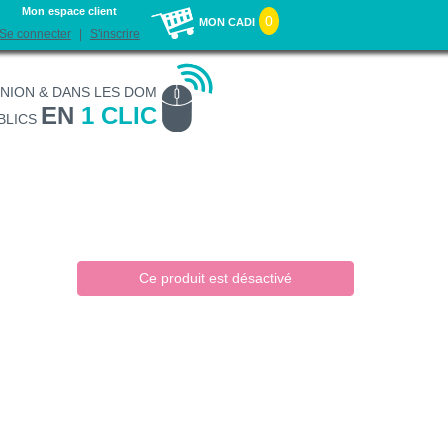
Mon espace client
0
MON CADI
Se connecter
S'inscrire
UNION & DANS LES DOM
EN
1 CLIC
BLICS
Ce produit est désactivé