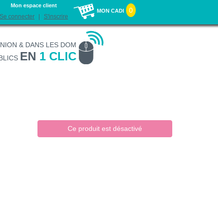
Mon espace client
0
MON CADI
Se connecter
S'inscrire
UNION & DANS LES DOM
EN
1 CLIC
BLICS
Ce produit est désactivé