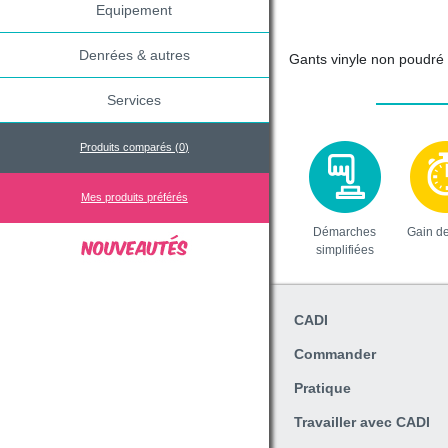
Equipement
Denrées & autres
Gants vinyle non poudré
Services
Produits comparés (
0
)
Mes produits préférés
Démarches
Gain d
simplifiées
CADI
Commander
Pratique
Travailler avec CADI